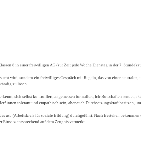
ssen 8 in einer freiwilligen AG (zur Zeit jede Woche Dienstag in der 7. Stunde) zu
sucht wird, sondern ein freiwilliges Gespräch mit Regeln, das von einer neutralen,
tändig zu lösen.
erkennt, sich selbst kontrolliert, angemessen formuliert, Ich-Botschaften sendet, a
chüler*innen tolerant und empathisch sein, aber auch Durchsetzungskraft besitzen, 
 des asb (Arbeitskreis für soziale Bildung) durchgeführt. Nach Bestehen bekomme
ser Einsatz entsprechend auf dem Zeugnis vermerkt.