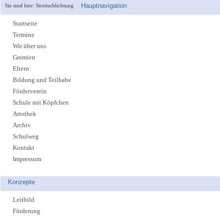
Hauptnavigation
Sie sind hier:
Streitschlichtung
Startseite
Termine
Wir über uns
Gremien
Eltern
Bildung und Teilhabe
Förderverein
Schule mit Köpfchen
Artothek
Archiv
Schulweg
Kontakt
Impressum
Konzepte
Leitbild
Förderung